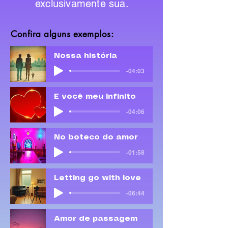
exclusivamente sua.
Confira alguns exemplos:
Nossa história
-04:03
É você meu infinito
-04:06
No boteco do amor
-01:58
Letting go with love
-06:44
Amor de passagem