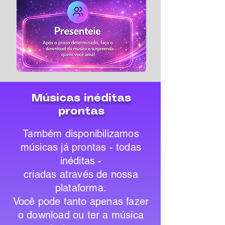
Músicas inéditas
prontas
Também disponibilizamos
músicas já prontas - todas
inéditas -
criadas através de nossa
plataforma.
Você pode tanto apenas fazer
o download ou ter a música