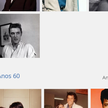
Anos 60
An